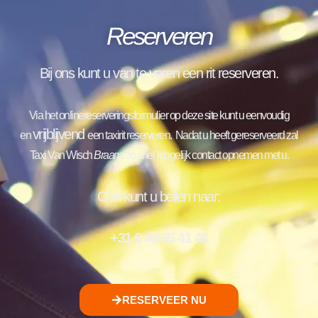
Reserveren
Bij ons kunt u van te voren een rit reserveren.
Via het onlinereserveringsformulier op deze site kunt u eenvoudig
vrijblijvend
en
een taxirit reserveren.
Nadat u heeft gereserveerd zal
Taxi Van Wisch
Braamt
zo snel mogelijk contact opnemen met u.
Ook kunt u bellen naar:
+31 6 40 65 41 43
RESERVEER NU