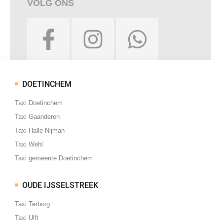
VOLG ONS
F
I
W
a
n
h
c
s
a
DOETINCHEM
e
t
t
Taxi Doetinchem
b
a
s
Taxi Gaanderen
o
g
a
Taxi Halle-Nijman
Taxi Wehl
o
r
p
Taxi gemeente Doetinchem
k
a
p
OUDE IJSSELSTREEK
-
m
Taxi Terborg
f
Taxi Ulft