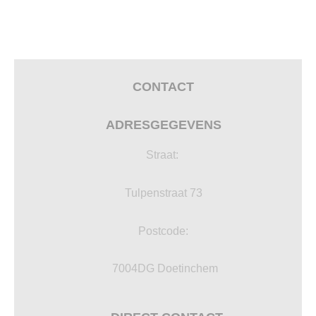
CONTACT
ADRESGEGEVENS
Straat:
Tulpenstraat 73
Postcode:
7004DG Doetinchem