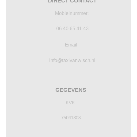
DIRECT CONTACT
Mobielnummer:
06 40 65 41 43
Email:
info@taxivanwisch.nl
GEGEVENS
KVK
75041308