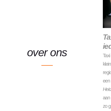
Ta
ie
over ons
Tax
klei
regi
een 
Hei
aan 
zo g