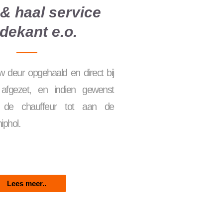
& haal service
dekant e.o.
 deur opgehaald en direct bij
 afgezet, en indien gewenst
r de chauffeur tot aan de
hiphol.
Lees meer..