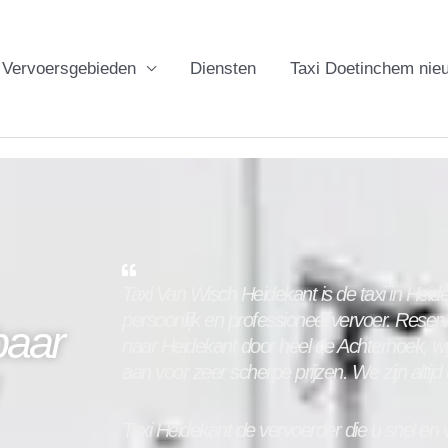
Vervoersgebieden
Diensten
Taxi Doetinchem nie
Taxi Van Wisch Heidekant is de taxi in
Heid
persoonlijk en professioneel vervoer. Reserv
baar
naar
Heidekant
door heel de Achterhoek, wi
aan voor zeer scherpe prijzen. We zijn altijd
Taxi
Heidekant
de vervoerder die u snel en v