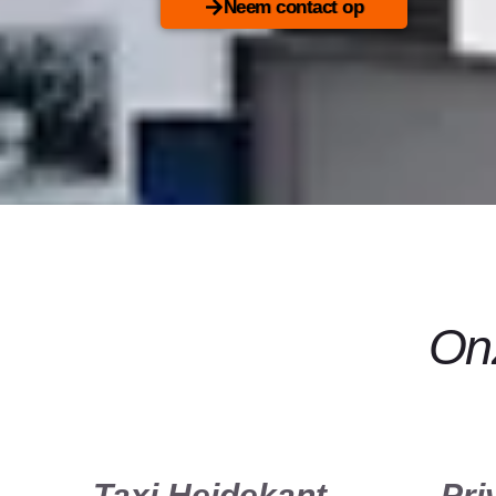
Neem contact op
Onz
Taxi Heidekant
Pri