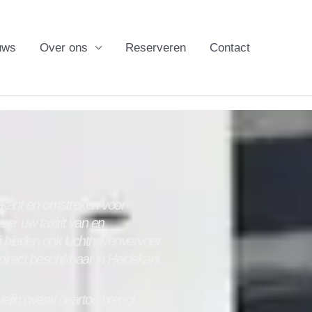
uws
Over ons
Reserveren
Contact
ekant
en omstreken voor
eer uw taxirit van en
j bieden ook luchthavenvervoer
 direct beschikbaar in
Heidekant
.
eilig overal naartoe brengt.