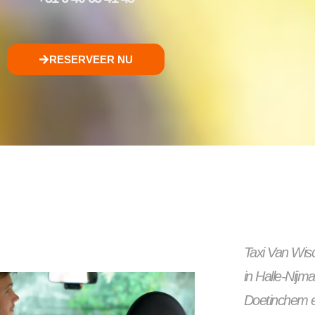
RESERVEER NU
Taxi Van Wisch
in Halle-Nijm
Doetinchem e