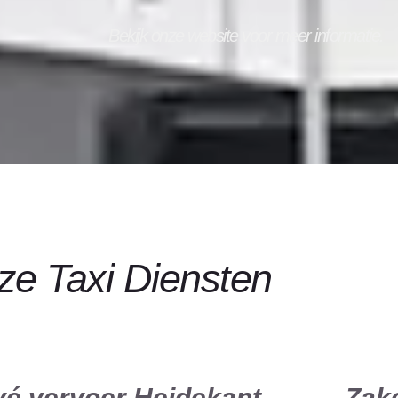
Bekijk onze website voor meer informatie.
e Taxi Diensten
vé vervoer Heidekant
Zake