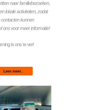
itten naar familiebezoeken,
n lokale activiteiten, zodat
le contacten kunnen
l ons voor meer informatie!
ing is ons te ver!
Lees meer..