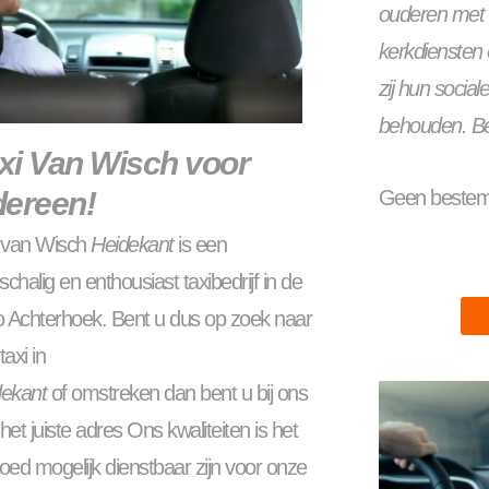
ouderen met r
kerkdiensten e
zij hun socia
behouden. Be
xi Van Wisch voor
dereen!
Geen bestemm
i van Wisch
Heidekant
is een
nschalig en enthousiast taxibedrijf in de
o Achterhoek. Bent u dus op zoek naar
taxi in
dekant
of omstreken dan bent u bij ons
het juiste adres Ons kwaliteiten is het
oed mogelijk dienstbaar zijn voor onze