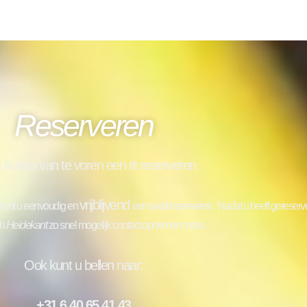
Reserveren
s kunt u van te voren een rit reserveren.
vrijblijvend
e kunt u eenvoudig en
een taxirit reserveren.
Nadat u heeft gereserve
ch
Heidekant
zo snel mogelijk contact opnemen met u.
Ook kunt u bellen naar:
+31 6 40 65 41 43