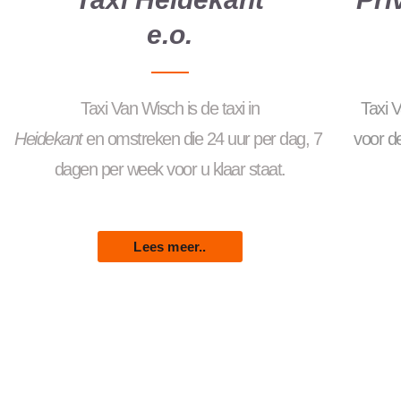
e.o.
Taxi
Van
Wisch
is
de
taxi
in
Taxi 
Heidekant
en
omstreken
die
24
uur
per
dag
,
7
voor de
dagen
per
week
voor
u
klaar
staat.
Lees meer..