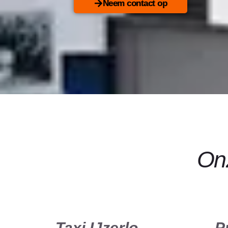
Neem contact op
Onz
Taxi IJzerlo
P