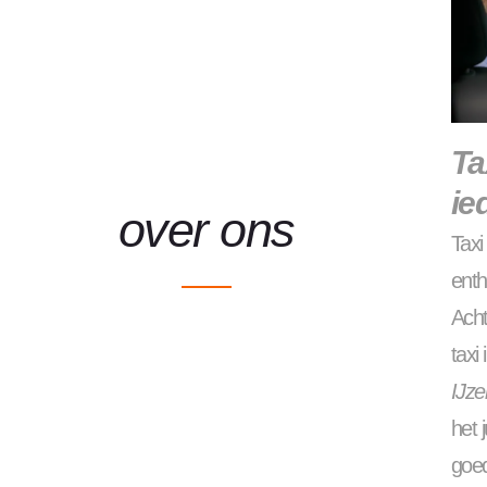
Ta
ie
over ons
Tax
enth
Acht
taxi 
IJze
het 
goed