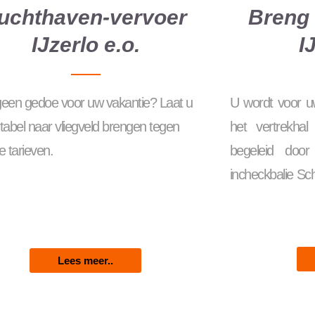
uchthaven-vervoer
Breng 
IJzerlo e.o.
I
 geen gedoe voor uw vakantie? Laat u
U wordt voor uw
tabel naar vliegveld brengen tegen
het vertrekhal
 tarieven.
begeleid doo
incheckbalie Sc
Lees meer..