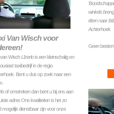
‘Boodschappen
winkels breng
ritten naar B&
Achterhoek.
xi Van Wisch voor
dereen!
Geen bestemm
i van Wisch
IJzerlo
is een kleinschalig en
ousiast taxibedrijf in de regio
erhoek. Bent u dus op zoek naar een
in
rlo
of omstreken dan bent u bij ons aan
juiste adres Ons kwaliteiten is het zo
 mogelijk dienstbaar zijn voor onze