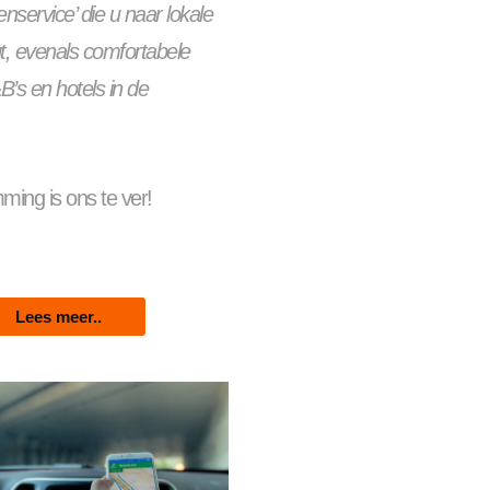
service’ die u naar lokale
t, evenals comfortabele
B’s en hotels in de
ing is ons te ver!
Lees meer..