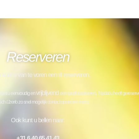
Reserveren
s kunt u van te voren een rit reserveren.
vrijblijvend
e kunt u eenvoudig en
een taxirit reserveren.
Nadat u heeft gereserve
sch
IJzerlo
zo snel mogelijk contact opnemen met u.
Ook kunt u bellen naar:
+31 6 40 65 41 43