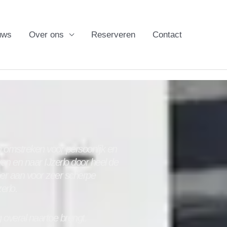
uws
Over ons
Reserveren
Contact
 omstreken voor persoonlijk en
 van en naar
IJzerlo
door heel de
oer aan voor zeer scherpe
zerlo
.
g overal naartoe brengt.