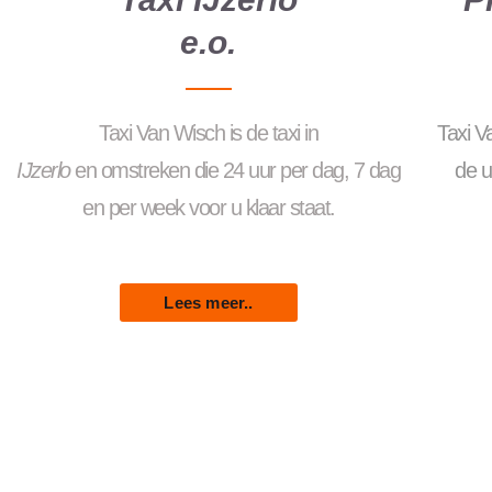
e.o.
Taxi
Van
Wisch
is
de
taxi
in
Taxi 
IJzerlo
en
omstreken
die
24
uur
per
dag
,
7
dag
de u
en
per
week
voor
u
klaar
staat.
Lees meer..