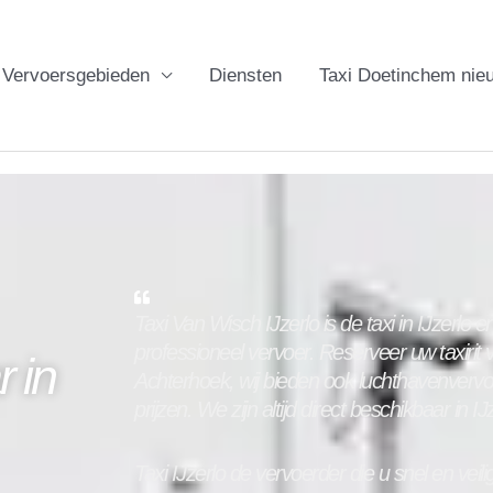
Vervoersgebieden
Diensten
Taxi Doetinchem nie
Taxi Van Wisch IJzerlo is de taxi in
IJzerlo
en
professioneel vervoer. Reserveer uw taxirit
r in
Achterhoek, wij bieden ook luchthavenverv
prijzen. We zijn altijd direct beschikbaar in
IJ
Taxi
IJzerlo
de vervoerder die u snel en veili