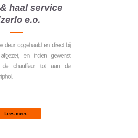
& haal service
Jzerlo e.o.
 deur opgehaald en direct bij
 afgezet, en indien gewenst
r de chauffeur tot aan de
hiphol.
Lees meer..