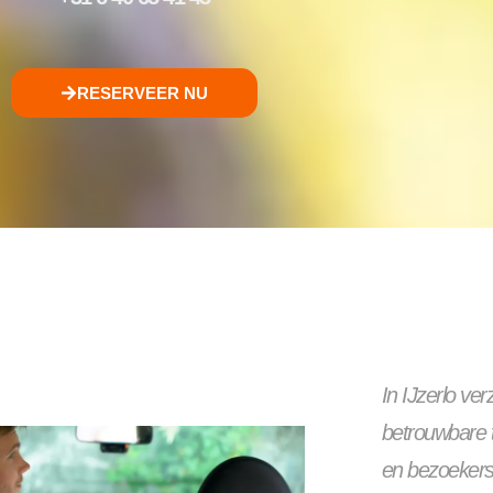
RESERVEER NU
In IJzerlo ve
betrouwbare 
en bezoekers