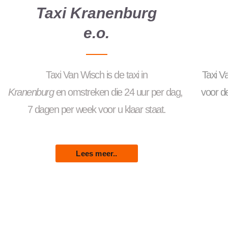
Taxi Kranenburg
e.o.
Taxi
Van
Wisch
is
de
taxi
in
Taxi V
Kranenburg
en
omstreken
die
24
uur
per
dag
,
voor de
7
dagen
per
week
voor
u
klaar
staat.
Lees meer..