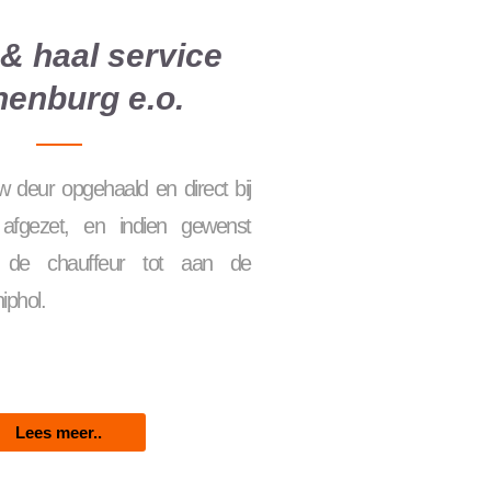
& haal service
nenburg e.o.
 deur opgehaald en direct bij
 afgezet, en indien gewenst
r de chauffeur tot aan de
hiphol.
Lees meer..