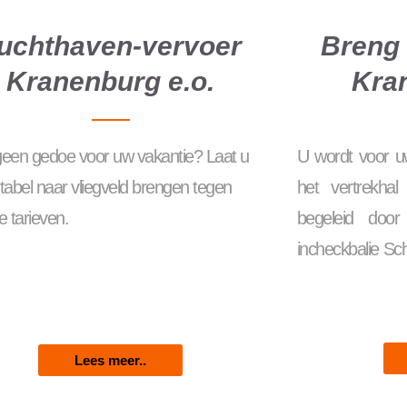
uchthaven-vervoer
Breng 
Kranenburg e.o.
Kra
 geen gedoe voor uw vakantie? Laat u
U wordt voor uw
tabel naar vliegveld brengen tegen
het vertrekhal
 tarieven.
begeleid doo
incheckbalie Sc
Lees meer..