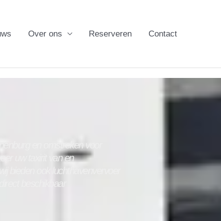
uws
Over ons
Reserveren
Contact
nenburg
en omstreken voor
eer uw taxirit van en
wij bieden ook luchthavenvervoer
 direct beschikbaar