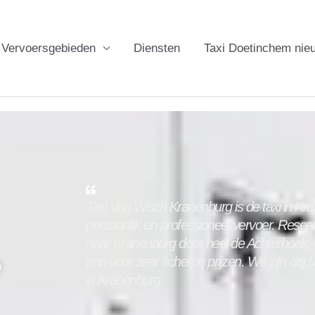
Vervoersgebieden
Diensten
Taxi Doetinchem nie
Taxi Van Wisch Kranenburg is de taxi in
Kra
persoonlijk en professioneel vervoer. Reserv
naar
Kranenburg
door heel de Achterhoek, 
aan voor zeer scherpe prijzen. We zijn altijd
in
Kranenburg
.