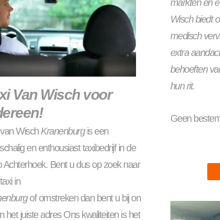
markten en e
Wisch biedt o
medisch vervo
extra aandac
behoeften van
hun rit.
xi Van Wisch voor
dereen!
Geen bestemm
i van Wisch
Kranenburg
is een
nschalig en enthousiast taxibedrijf in de
o Achterhoek. Bent u dus op zoek naar
taxi in
nenburg
of omstreken dan bent u bij on
n het juiste adres Ons kwaliteiten is het