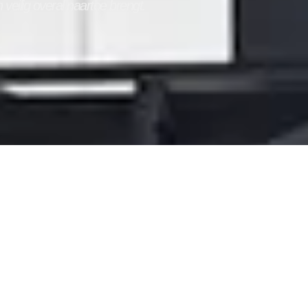
 veilig overal naartoe brengt.