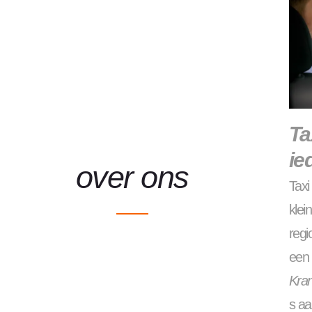
Ta
ie
over ons
Tax
klei
regi
een 
Kra
s aa