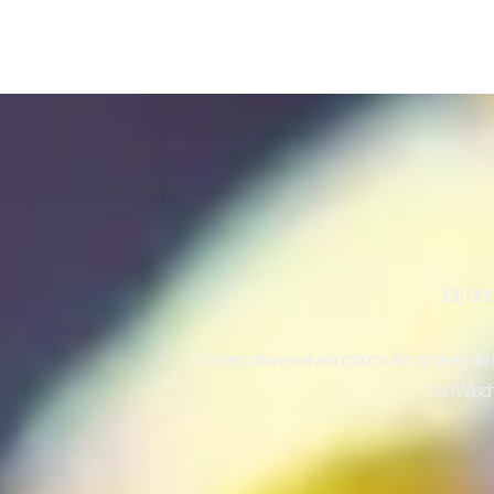
Bij on
Via het onlinereserveringsformulier op deze sit
Van Wisc