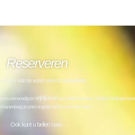
Reserveren
s kunt u van te voren een rit reserveren.
vrijblijvend
e kunt u eenvoudig en
een taxirit reserveren.
Nadat u heeft gereserve
h
Kranenburg
zo snel mogelijk contact opnemen met u.
Ook kunt u bellen naar: