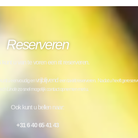
Reserveren
s kunt u van te voren een rit reserveren.
vrijblijvend
e kunt u eenvoudig en
een taxirit reserveren.
Nadat u heeft gereserve
isch
Linde
zo snel mogelijk contact opnemen met u.
Ook kunt u bellen naar:
+31 6 40 65 41 43