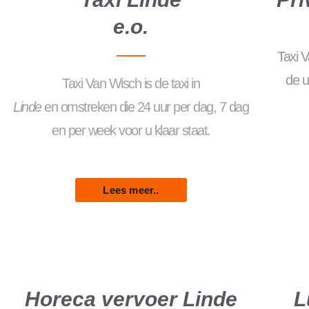
e.o.
Taxi 
de u
Taxi
Van
Wisch
is
de
taxi
in
Linde
en
omstreken
die
24
uur
per
dag
,
7
dag
en
per
week
voor
u
klaar
staat.
Lees meer..
Horeca vervoer Linde
L