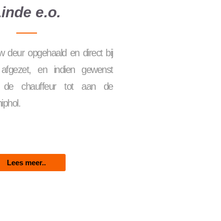
inde e.o.
 deur opgehaald en direct bij
 afgezet, en indien gewenst
r de chauffeur tot aan de
hiphol.
Lees meer..