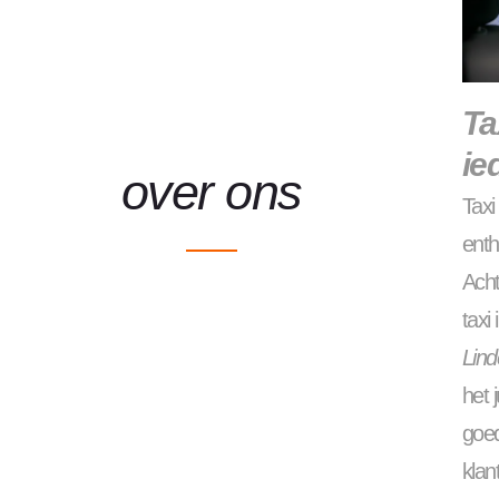
Ta
ie
over ons
Tax
enth
Acht
taxi 
Lind
het 
goed
klan