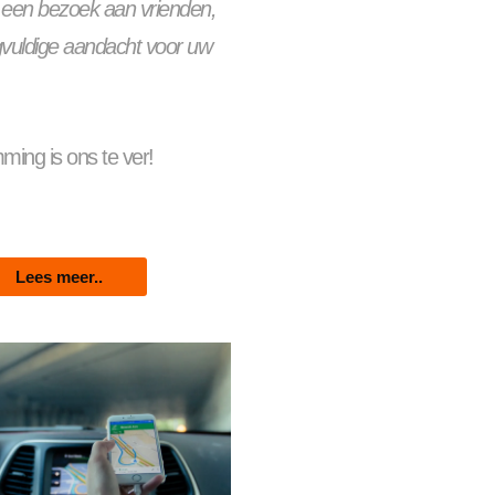
f een bezoek aan vrienden,
rgvuldige aandacht voor uw
ing is ons te ver!
Lees meer..