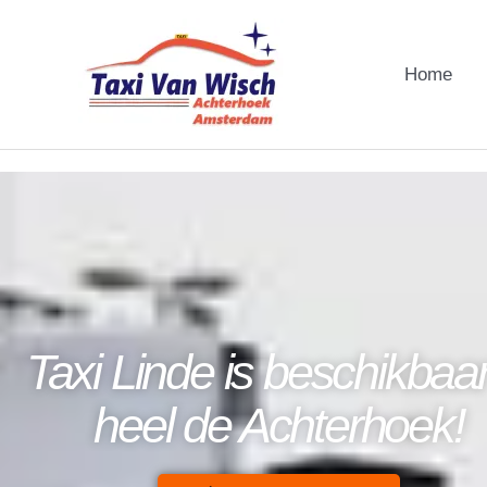
Ga
naar
Home
de
inhoud
Taxi Linde is beschikbaar
heel de Achterhoek!