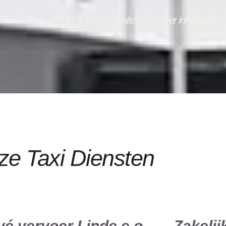
Bekijk onze website voor meer informatie.
e Taxi Diensten
vé vervoer Linde e.o.
Zakelij