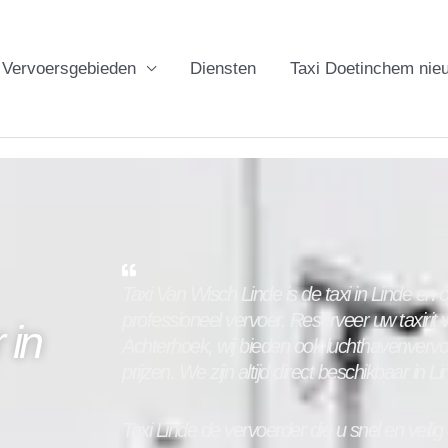
Vervoersgebieden
Diensten
Taxi Doetinchem nie
Taxi Van Wisch Linde is de taxi in
Linde
en o
professioneel vervoer. Reserveer uw taxirit
 in
Achterhoek, wij bieden ook luchthavenverv
prijzen. We zijn altijd direct beschikbaar in
Li
Taxi
Linde
de vervoerder die u snel en veilig