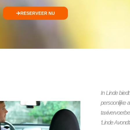
RESERVEER NU
In Linde bied
persoonlijke 
taxivervoerb
‘Linde Avondta