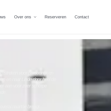
uws
Over ons
Reserveren
Contact
mstreken voor persoonlijk en
 van en naar
Linde
door heel de
oer aan voor zeer scherpe
nde
.
 overal naartoe brengt.