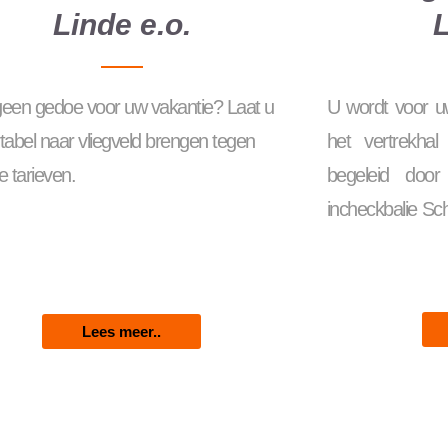
Linde e.o.
L
 geen gedoe voor uw vakantie? Laat u
U wordt voor uw
tabel naar vliegveld brengen tegen
het vertrekhal
 tarieven.
begeleid doo
incheckbalie Sc
Lees meer..