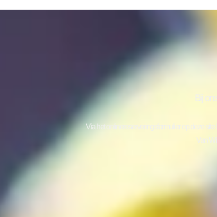
Bij on
Via het onlinereserveringsformulier op deze sit
Van W