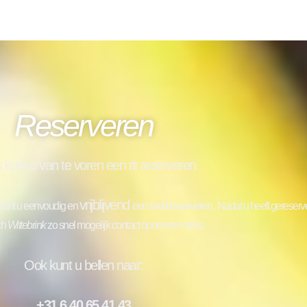
Reserveren
s kunt u van te voren een rit reserveren.
vrijblijvend
e kunt u eenvoudig en
een taxirit reserveren.
Nadat u heeft gereserve
ch
Wittebrink
zo snel mogelijk contact opnemen met u.
Ook kunt u bellen naar:
+31 6 40 65 41 43