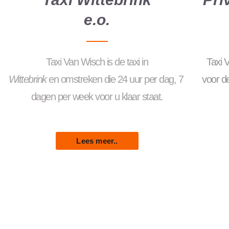
e.o.
Taxi
Van
Wisch
is
de
taxi
in
Taxi 
Wittebrink
en
omstreken
die
24
uur
per
dag
,
7
voor de
dagen
per
week
voor
u
klaar
staat.
Lees meer..