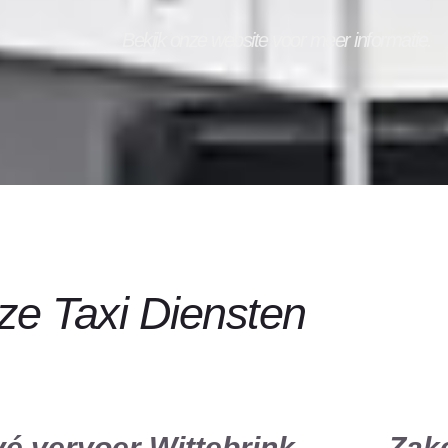
Bekijk onze website voor meer informatie.
e Taxi Diensten
vé vervoer Wittebrink
Zake