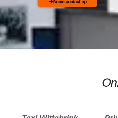
Neem contact op
Onz
Taxi Wittebrink
Pri