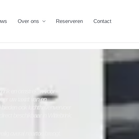
uws
Over ons
Reserveren
Contact
brink
en omstreken voor
eer uw taxirit van en
j bieden ook luchthavenvervoer
 direct beschikbaar in
Wittebrink
.
ilig overal naartoe brengt.