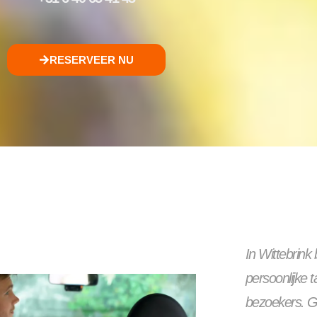
RESERVEER NU
In Wittebrink
persoonlijke 
bezoekers. G