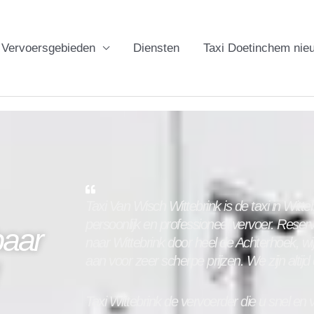
Vervoersgebieden
Diensten
Taxi Doetinchem nie
Taxi Van Wisch Wittebrink is de taxi in
Witte
persoonlijk en professioneel vervoer. Reserv
baar
naar
Wittebrink
door heel de Achterhoek, wi
aan voor zeer scherpe prijzen. We zijn altijd
Taxi
Wittebrink
de vervoerder die u snel en ve