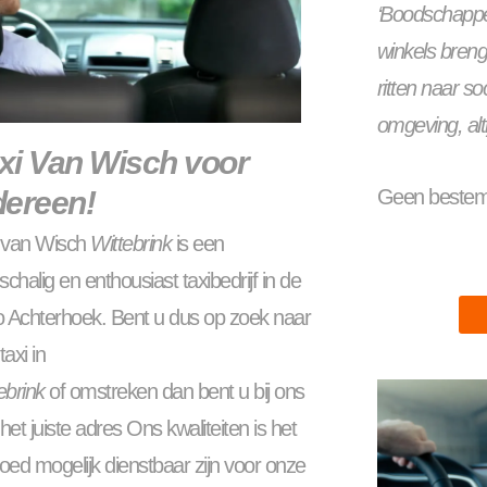
‘Boodschappen
winkels breng
ritten naar s
omgeving, alt
xi Van Wisch voor
dereen!
Geen bestemm
i van Wisch
Wittebrink
is een
nschalig en enthousiast taxibedrijf in de
o Achterhoek. Bent u dus op zoek naar
taxi in
ebrink
of omstreken dan bent u bij ons
het juiste adres Ons kwaliteiten is het
oed mogelijk dienstbaar zijn voor onze