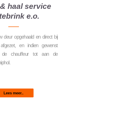
& haal service
tebrink e.o.
 deur opgehaald en direct bij
 afgezet, en indien gewenst
r de chauffeur tot aan de
hiphol.
Lees meer..