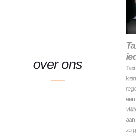
Ta
ie
over ons
Tax
klei
regi
een 
Witt
aan 
zo g